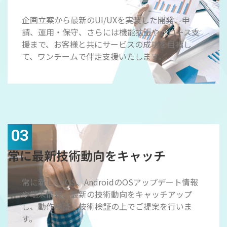
企画立案から最新のUI/UXを実装した開発、申
請、運用・保守、さらには機能拡張やグロース支
援まで、お客様と共にサービスの成功を目指し
て、ワンチームで伴走支援いたします。
03
常に最新技術動向をキャッチ
常に新しいiOS、AndroidのOSアップデート情報
や端末情報、最新の技術動向をキャッチアップ
し、動作検証、技術検証の上でご提案を行いま
す。