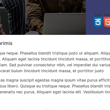
primis
que neque. Phasellus blandit tristique justo ut aliquam. Ali
 Aliquam eget lacinia tincidunt tincidunt massa, et porttitor
am. Sed pulvinar consectetur nibh, vel imperdiet dui variu
cerat bulum tincidunt tincidunt massa, et porttitor justo
as magna suscipit egestas magna ipsum vitae purus efficitu
us libero. Quisque eu tristique neque. Phasellus blandit tri
enenatis nec purus. Aliquam eget lacinia elit. Vestibulum tin