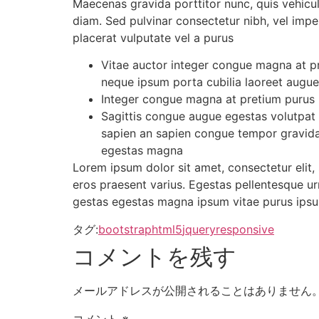
Maecenas gravida porttitor nunc, quis vehicu
diam. Sed pulvinar consectetur nibh, vel impe
placerat vulputate vel a purus
Vitae auctor integer congue magna at pr
neque ipsum porta cubilia laoreet augu
Integer congue magna at pretium purus p
Sagittis congue augue egestas volutpat 
sapien an sapien congue tempor gravida
egestas magna
Lorem ipsum dolor sit amet, consectetur elit,
eros praesent varius. Egestas pellentesque ur
gestas egestas magna ipsum vitae purus ips
タグ:
bootstrap
html5
jquery
responsive
コメントを残す
メールアドレスが公開されることはありません
コメント
※