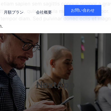
 etiam sapien sem sagittis congue tempor a gra
お問い合わせ
titor nunc, quis vehicula magna luctus tempor. 
月額プラン
会社概要
 tempor diam. Sed pulvinar donec ociis et magni
m.
NextApp