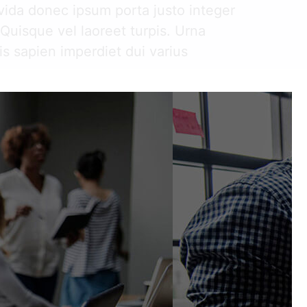
vida donec ipsum porta justo integer
Quisque vel laoreet turpis. Urna
s sapien imperdiet dui varius