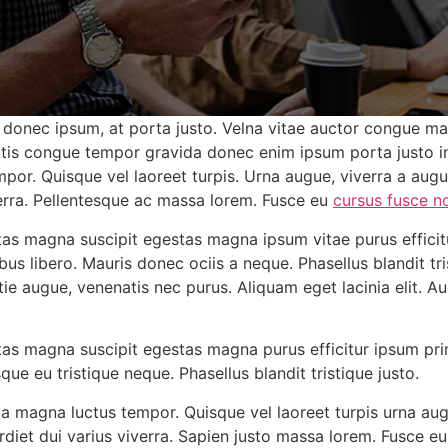
donec ipsum, at porta justo. Velna vitae auctor congue magn
ttis congue tempor gravida donec enim ipsum porta justo i
mpor. Quisque vel laoreet turpis. Urna augue, viverra a au
verra. Pellentesque ac massa lorem. Fusce eu
cursus fusce no
as magna suscipit egestas magna ipsum vitae purus efficitu
us libero. Mauris donec ociis a neque. Phasellus blandit tri
ie augue, venenatis nec purus. Aliquam eget lacinia elit. Au
as magna suscipit egestas magna purus efficitur ipsum prim
ue eu tristique neque. Phasellus blandit tristique justo.
la magna luctus tempor. Quisque vel laoreet turpis urna au
rdiet dui varius viverra. Sapien justo massa lorem. Fusce eu