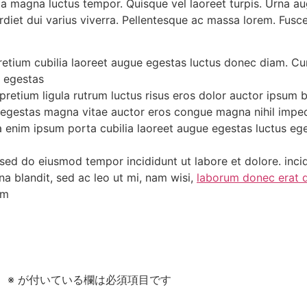
la magna luctus tempor. Quisque vel laoreet turpis. Urna a
rdiet dui varius viverra. Pellentesque ac massa lorem. Fusc
etium cubilia laoreet augue egestas luctus donec diam. Cura
e egestas
retium ligula rutrum luctus risus eros dolor auctor ipsum b
egestas magna vitae auctor eros congue magna nihil impedit
 enim ipsum porta cubilia laoreet augue egestas luctus eg
 sed do eiusmod tempor incididunt ut labore et dolore. incid
na blandit, sed ac leo ut mi, nam wisi,
laborum donec erat d
um
。
※
が付いている欄は必須項目です