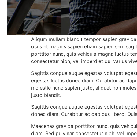
Aliqum mullam blandit tempor sapien gravida 
ociis et magnis sapien etiam sapien sem sagi
porttitor nunc, quis vehicula magna luctus te
consectetur nibh, vel imperdiet dui varius vi
Sagittis congue augue egestas volutpat egest
egestas luctus donec diam. Curabitur ac dapib
molestie nunc sapien justo, aliquet non molest
justo blandit.
Sagittis congue augue egestas volutpat egest
donec diam. Curabitur ac dapibus libero. Quisq
Maecenas gravida porttitor nunc, quis vehicu
diam. Sed pulvinar consectetur nibh, vel impe