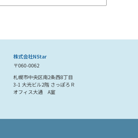
株式会社NStar
〒060-0062
札幌市中央区南2条西8丁目
3-1 大光ビル2階 さっぽろＲ
オフィス大通 A室