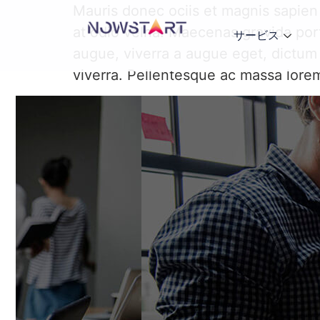
Mauris donec ociis et magnis sapien
at odio velna. Maecenas gravida port
サービス
augue, viverra a augue eget, dictum
viverra. Pellentesque ac massa lore